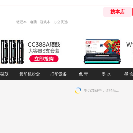
笔记本
电脑
游戏本
办公优选
墨 
色硒鼓
复印机粉盒
打印设备
色 带
墨 水
努力加载中，请稍后...