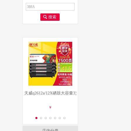
搜索
天威q2612a/12X硒鼓大容量3支装 适用惠普1020硒鼓 hp m1005 
天威TK1113粉盒适用京瓷FS-1025
天
￥
￥
立即购买
立即购买
店内分类