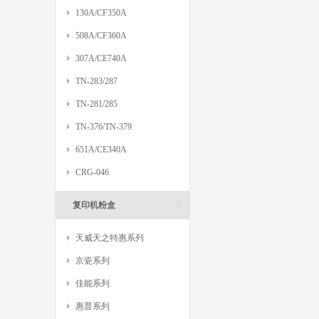
130A/CF350A
508A/CF360A
307A/CE740A
TN-283/287
TN-281/285
TN-376/TN-379
651A/CE340A
CRG-046
>
复印机粉盒
天威天之特惠系列
京瓷系列
佳能系列
惠普系列