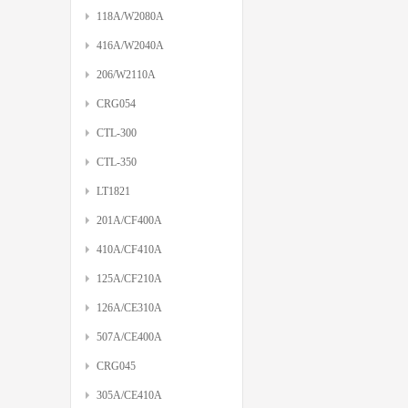
118A/W2080A
416A/W2040A
206/W2110A
CRG054
CTL-300
CTL-350
LT1821
201A/CF400A
410A/CF410A
125A/CF210A
126A/CE310A
507A/CE400A
CRG045
305A/CE410A