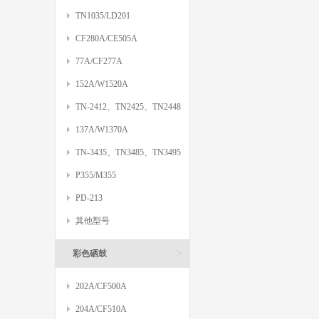
TN1035/LD201
CF280A/CE505A
77A/CF277A
152A/W1520A
TN-2412、TN2425、TN2448
137A/W1370A
TN-3435、TN3485、TN3495
P355/M355
PD-213
其他型号
>
彩色硒鼓
202A/CF500A
204A/CF510A