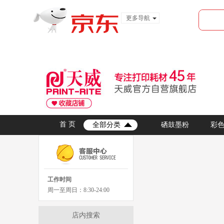
更多导航
服装城
食品
金融
首 页
彩
硒鼓墨粉
全部分类
工作时间
周一至周日：8:30-24:00
店内搜索